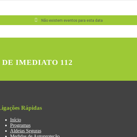
Não existem eventos para esta data
 DE IMEDIATO 112
Ligações Rápidas
Início
Programas
Aldeias Seguras
Medidas de Autoproteção