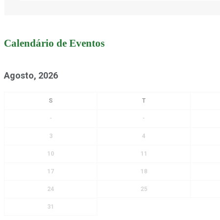
Calendário de Eventos
Agosto, 2026
-
-
3
4
10
11
17
18
24
25
31