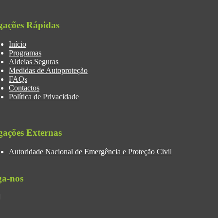
gações Rápidas
Início
Programas
Aldeias Seguras
Medidas de Autoproteção
FAQs
Contactos
Política de Privacidade
gações Externas
Autoridade Nacional de Emergência e Proteção Civil
ga-nos