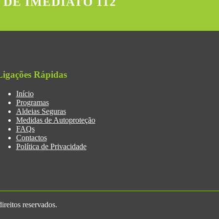
 DE IMEDIATO 112
Ligações Rápidas
Início
Programas
Aldeias Seguras
Medidas de Autoproteção
FAQs
Contactos
Política de Privacidade
reitos reservados.