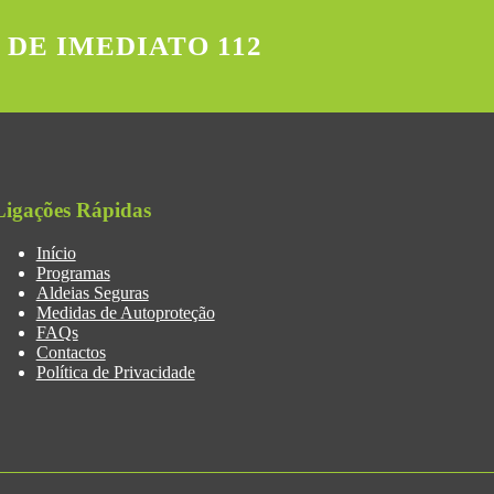
 DE IMEDIATO 112
Ligações Rápidas
Início
Programas
Aldeias Seguras
Medidas de Autoproteção
FAQs
Contactos
Política de Privacidade